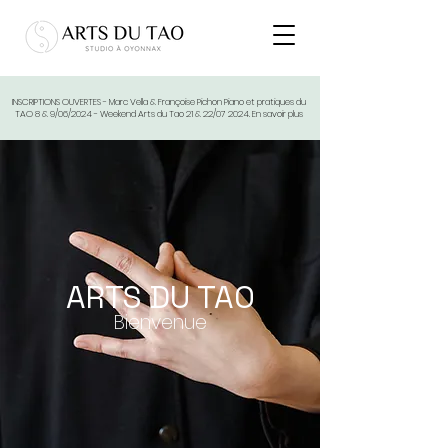
INSCRIPTIONS OUVERTES -
Marc Vella & Françoise Pichon Piano et pratiques du
TAO 8 & 9/06/2024 -
Weekend Arts du Tao 21 & 22/07 2024.
En savoir plus
ARTS DU TAO
Bienvenue