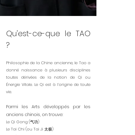
Qu'est-ce-que le TAO
?
Philosophie de la Chine ancienne, le Tao a
donné naissance à plusieurs disciplines
toutes dérivées de la notion de Qi ou
Énergie Vitale. Le Qi est à l’origine de toute
vie.
Parmi les Arts développés par les
anciens chinois, on trouve:
Le Qi Gong (气功)
Le Tai Chi (ou Tai Ji 太极)